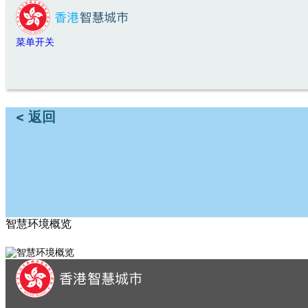
跳转到主要内容
菜单开关
< 返回
智慧环境概览
sfy39587stp16